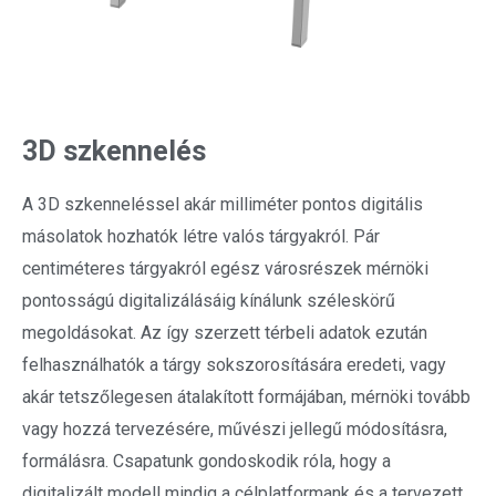
3D szkennelés
A 3D szkenneléssel akár milliméter pontos digitális
másolatok hozhatók létre valós tárgyakról. Pár
centiméteres tárgyakról egész városrészek mérnöki
pontosságú digitalizálásáig kínálunk széleskörű
megoldásokat. Az így szerzett térbeli adatok ezután
felhasználhatók a tárgy sokszorosítására eredeti, vagy
akár tetszőlegesen átalakított formájában, mérnöki tovább
vagy hozzá tervezésére, művészi jellegű módosításra,
formálásra. Csapatunk gondoskodik róla, hogy a
digitalizált modell mindig a célplatformank és a tervezett