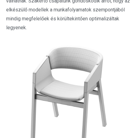
válhatnak. Szakértő csapatunk gondoskodik arról, hogy az
elkészülő modellek a munkafolyamatok szempontjából
mindig megfelelőek és körültekintően optimalizáltak
legyenek.