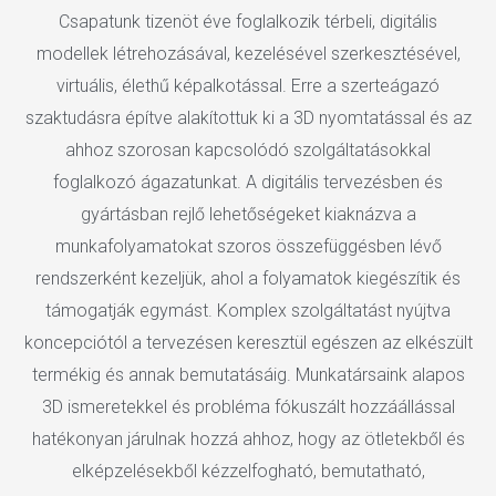
Csapatunk tizenöt éve foglalkozik térbeli, digitális
modellek létrehozásával, kezelésével szerkesztésével,
virtuális, élethű képalkotással. Erre a szerteágazó
szaktudásra építve alakítottuk ki a 3D nyomtatással és az
ahhoz szorosan kapcsolódó szolgáltatásokkal
foglalkozó ágazatunkat. A digitális tervezésben és
gyártásban rejlő lehetőségeket kiaknázva a
munkafolyamatokat szoros összefüggésben lévő
rendszerként kezeljük, ahol a folyamatok kiegészítik és
támogatják egymást. Komplex szolgáltatást nyújtva
koncepciótól a tervezésen keresztül egészen az elkészült
termékig és annak bemutatásáig. Munkatársaink alapos
3D ismeretekkel és probléma fókuszált hozzáállással
hatékonyan járulnak hozzá ahhoz, hogy az ötletekből és
elképzelésekből kézzelfogható, bemutatható,