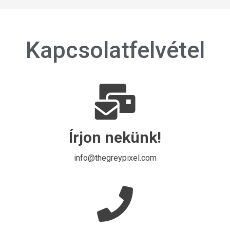
Kapcsolat­felvétel
Írjon nekünk!
info@thegreypixel.com